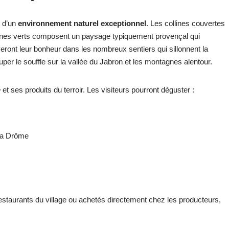
e d’un
environnement naturel exceptionnel
. Les collines couvertes
chênes verts composent un paysage typiquement provençal qui
ront leur bonheur dans les nombreux sentiers qui sillonnent la
r le souffle sur la vallée du Jabron et les montagnes alentour.
e
et ses produits du terroir. Les visiteurs pourront déguster :
la Drôme
staurants du village ou achetés directement chez les producteurs,