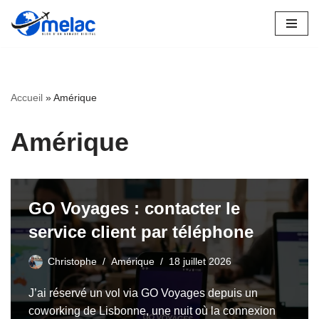
Aller
au
contenu
Accueil
»
Amérique
Amérique
GO Voyages : contacter le
service client par téléphone
Christophe
Amérique
18 juillet 2026
J’ai réservé un vol via GO Voyages depuis un
coworking de Lisbonne, une nuit où la connexion