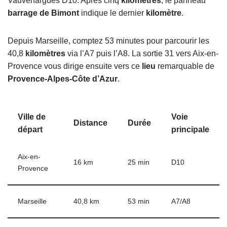
Vauvenargues D10. Après cinq
kilomètres
, le panneau
barrage de Bimont
indique le dernier
kilomètre
.
Depuis Marseille, comptez 53 minutes pour parcourir les
40,8
kilomètres
via l’A7 puis l’A8. La sortie 31 vers Aix-en-
Provence vous dirige ensuite vers ce
lieu
remarquable de
Provence-Alpes-Côte d’Azur
.
Ville de
Voie
Distance
Durée
départ
principale
Aix-en-
16 km
25 min
D10
Provence
Marseille
40,8 km
53 min
A7/A8